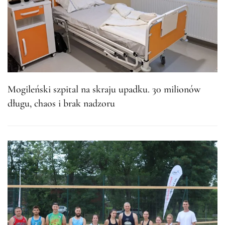
Mogileński szpital na skraju upadku. 30 milionów
długu, chaos i brak nadzoru