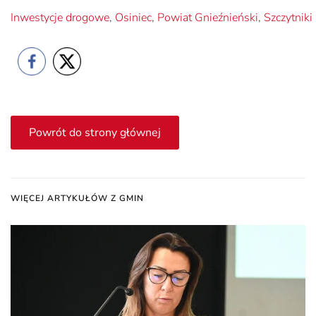
Inwestycje drogowe
,
Osiniec
,
Powiat Gnieźnieński
,
Szczytnik
Powrót do strony głównej
WIĘCEJ ARTYKUŁÓW Z GMIN