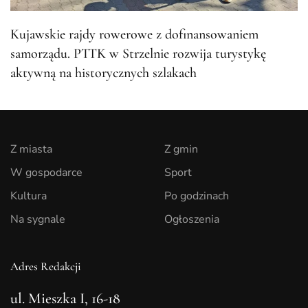
Kujawskie rajdy rowerowe z dofinansowaniem
samorządu. PTTK w Strzelnie rozwija turystykę
aktywną na historycznych szlakach
Z miasta
Z gmin
W gospodarce
Sport
Kultura
Po godzinach
Na sygnale
Ogłoszenia
Adres Redakcji
ul. Mieszka I, 16-18