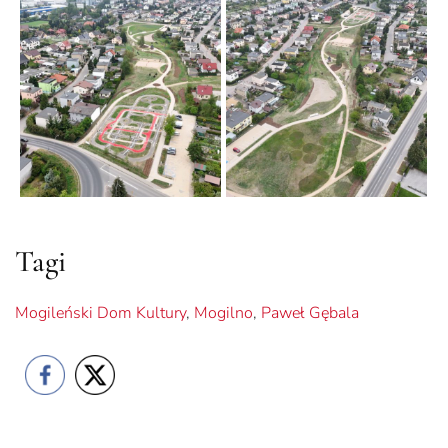
Tagi
Mogileński Dom Kultury
,
Mogilno
,
Paweł Gębala