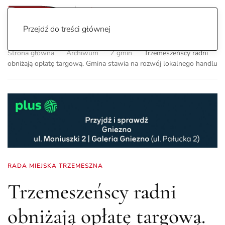
Przejdź do treści głównej
Strona główna
Archiwum
Z gmin
Trzemeszeńscy radni
obniżają opłatę targową. Gmina stawia na rozwój lokalnego handlu
RADA MIEJSKA TRZEMESZNA
Trzemeszeńscy radni
obniżają opłatę targową.