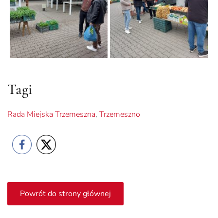
Tagi
Rada Miejska Trzemeszna
,
Trzemeszno
Powrót do strony głównej