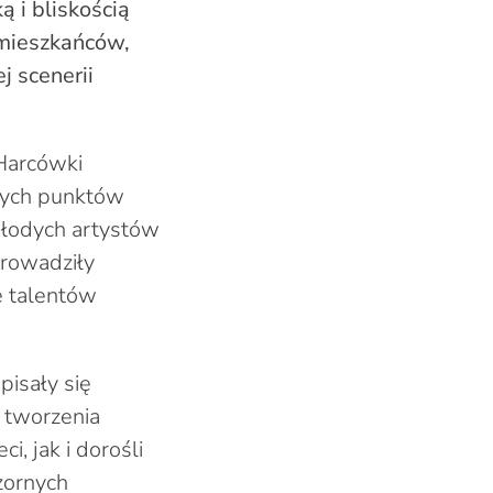
 i bliskością
 mieszkańców,
j scenerii
 Harcówki
znych punktów
młodych artystów
prowadziły
e talentów
pisały się
 tworzenia
, jak i dorośli
czornych