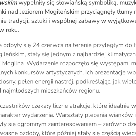
owskim
wypełniły się słowiańską symboliką, muzyką
nki nad Jeziorem Mogileńskim przyciągnęły tłumy
nie tradycji, sztuki i wspólnej zabawy w wyjątkowe
 w roku.
re odbyły się 24 czerwca na terenie przyległym do
ileńskim, stały się jednym z najbardziej klimatyc
i Mogilna. Wydarzenie rozpoczęło się występami 
lnych konkursów artystycznych. Ich prezentacje w
osny, pełen energii nastrój, podkreślając, jak wiel
d najmłodszych mieszkańców regionu.
estników czekały liczne atrakcje, które idealnie w
harakter wydarzenia. Warsztaty plecenia wianków i
ły się ogromnym zainteresowaniem – zarówno dzieci
własne ozdoby, które później stały się częścią wie