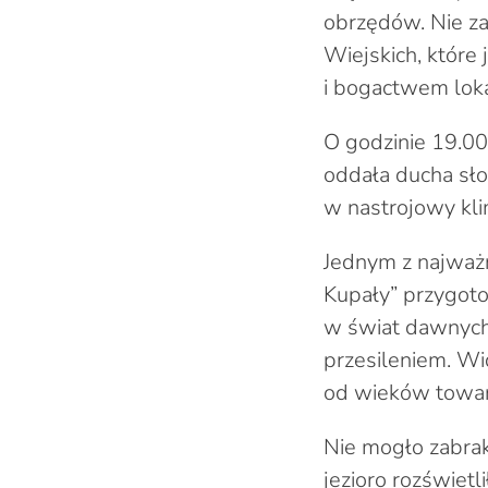
obrzędów. Nie za
Wiejskich, któr
i bogactwem lok
O godzinie 19.00
oddała ducha sło
w nastrojowy kli
Jednym z najważ
Kupały” przygoto
w świat dawnych 
przesileniem. W
od wieków towar
Nie mogło zabra
jezioro rozświet