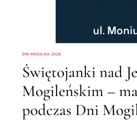
DNI MOGILNA 2026
Świętojanki nad J
Mogileńskim – mag
podczas Dni Mogi