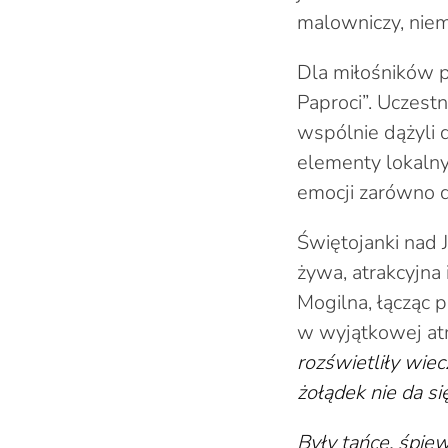
malowniczy, niem
Dla miłośników p
Paproci”. Uczest
wspólnie dążyli 
elementy lokalny
emocji zarówno d
Świętojanki nad 
żywa, atrakcyjna
Mogilna, łącząc 
w wyjątkowej at
rozświetliły wie
żołądek nie da s
Były tańce, śpie