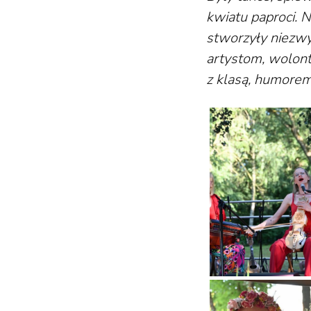
kwiatu paproci. 
stworzyły niezwy
artystom, wolont
z klasą, humorem