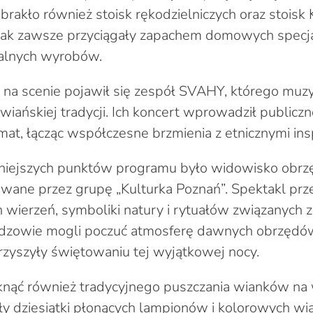
brakło również stoisk rękodzielniczych oraz stois
e jak zawsze przyciągały zapachem domowych spec
alnych wyrobów.
 na scenie pojawił się zespół SVAHY, którego muz
wiańskiej tradycji. Ich koncert wprowadził publicz
mat, łącząc współczesne brzmienia z etnicznymi insp
niejszych punktów programu było widowisko obr
wane przez grupę „Kulturka Poznań”. Spektakl pr
wierzeń, symboliki natury i rytuałów związanych z
idzowie mogli poczuć atmosferę dawnych obrzędów
zyszyły świętowaniu tej wyjątkowej nocy.
knąć również tradycyjnego puszczania wianków na
liły dziesiątki płonących lampionów i kolorowych w