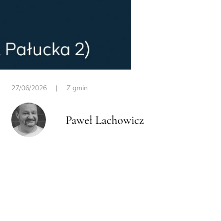
27/06/2026
|
Z gmin
Paweł Lachowicz