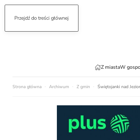
Przejdź do treści głównej
sobota, 8 sierpnia 2026
Z miasta
W gospo
Strona główna
Archiwum
Z gmin
Świętojanki nad Jezi