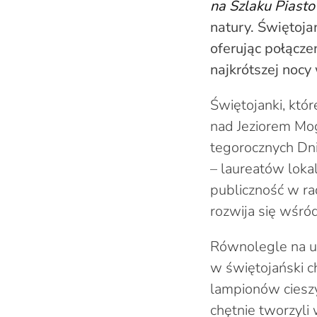
na Szlaku Piast
natury. Świętoja
oferując połącze
najkrótszej nocy
Świętojanki, któ
nad Jeziorem Mog
tegorocznych Dn
– laureatów loka
publiczność w rad
rozwija się wśró
Równolegle na ucz
w świętojański c
lampionów cieszy
chętnie tworzyli 