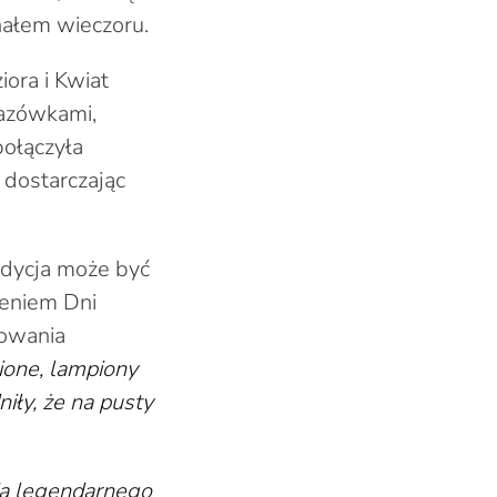
nałem wieczoru.
ora i Kwiat
kazówkami,
połączyła
 dostarczając
adycja może być
ieniem Dni
towania
cione, lampiony
iły, że na pusty
ia legendarnego