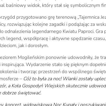
al baśniowy widok, który stał się symbolicznym fi
rzygód przygotowano grę terenową „Tajemnica Jezi
nicy, rozwiązując kolejne zagadki i podążając za ws
do odnalezienia legendarnego Kwiatu Paproci. Gra 
ch legend, współpracę i aktywne spędzanie czasu,
zieciom, jak i dorosłym.
Jeziorem Mogileńskim ponownie udowodniły, że tr
 i inspirująca. Wydarzenie stało się pięknym dopełn
pokolenia i tworząc przestrzeń do wspólnego świę
mosferze –
Cóż to była za noc! Wianki zostały uple
czór, a Koła Gospodyń Wiejskich skutecznie udowodn
ię dobrze świętować.
wy, koncert, widowiskowa Noc Kupały i poszukiwan