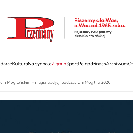
darce
Kultura
Na sygnale
Z gmin
Sport
Po godzinach
Archiwum
Og
orem Mogileńskim – magia tradycji podczas Dni Mogilna 2026