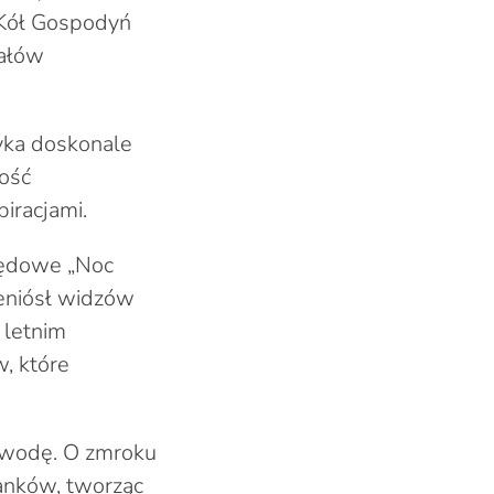
k Kół Gospodyń
jałów
yka doskonale
ność
iracjami.
zędowe „Noc
zeniósł widzów
 letnim
, które
 wodę. O zmroku
ianków, tworząc