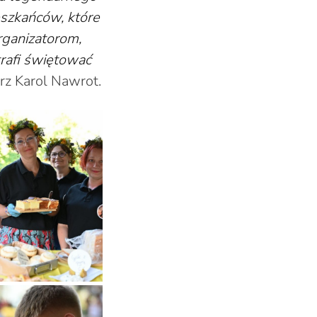
eszkańców, które
rganizatorom,
trafi świętować
rz Karol Nawrot.