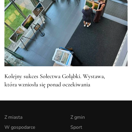
Kolejny sukces Sołectwa Gołąbki. Wystawa,
która wzniosła się ponad oczekiwania
Z miasta
Z gmin
W gospodarce
Sport