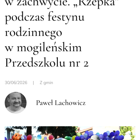
w zachwycie. „Rzepka”
podczas festynu
rodzinnego
w mogileńskim
Przedszkolu nr 2
30/06/2026
|
Z gmin
Paweł Lachowicz