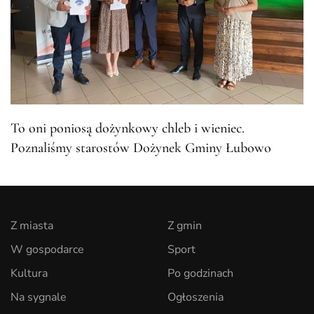
To oni poniosą dożynkowy chleb i wieniec.
Poznaliśmy starostów Dożynek Gminy Łubowo
Z miasta
Z gmin
W gospodarce
Sport
Kultura
Po godzinach
Na sygnale
Ogłoszenia