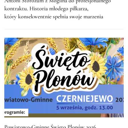
Antoni Storozum z Mogilna do profesjonalnego
kontraktu. Historia młodego piłkarza,
który konsekwentnie spełnia swoje marzenia
Powiatowo-Gminne Święto Plonów 2026