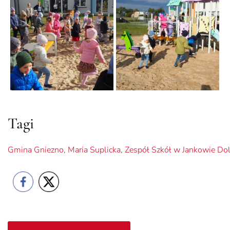
Tagi
Gmina Gniezno
,
Maria Suplicka
,
Zespół Szkół w Jankowie D