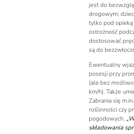
jest do bezwzglę
drogowym; dziec
tylko pod opiek
ostrożność podcza
dostosować pręd
są do bezzwłocz
Ewentualny wjazd
posesji przy pro
(ale bez możliwoś
km/h). Także um
Zabrania się m.i
roślinności czy 
pogodowych.
„W 
składowania spr