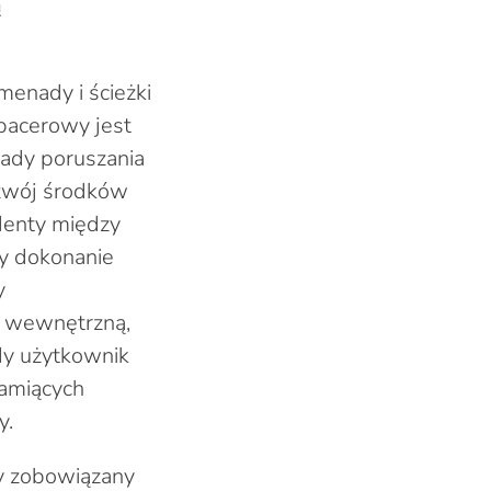
ą
menady i ścieżki
spacerowy jest
sady poruszania
ozwój środków
ydenty między
y dokonanie
y
ę wewnętrzną,
dy użytkownik
amiących
y.
dy zobowiązany