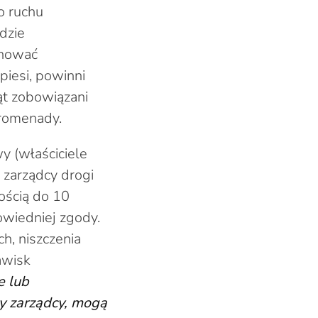
o ruchu
dzie
chować
piesi, powinni
ąt zobowiązani
promenady.
y (właściciele
 zarządcy drogi
kością do 10
wiedniej zgody.
h, niszczenia
awisk
e lub
y zarządcy, mogą