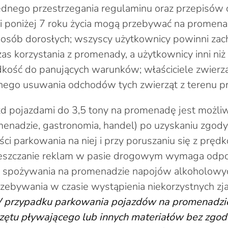
dnego przestrzegania regulaminu oraz przepisów 
i poniżej 7 roku życia mogą przebywać na promena
ą osób dorosłych; wszyscy użytkownicy powinni za
s korzystania z promenady, a użytkownicy inni niż 
kość do panujących warunków; właściciele zwierz
nego usuwania odchodów tych zwierząt z terenu 
 pojazdami do 3,5 tony na promenadę jest możliw
menadzie, gastronomia, handel) po uzyskaniu zgody
ci parkowania na niej i przy poruszaniu się z pręd
ieszczanie reklam w pasie drogowym wymaga odpo
n. spożywania na promenadzie napojów alkoholowyc
przebywania w czasie wystąpienia niekorzystnych zj
przypadku parkowania pojazdów na promenadzi
zętu pływającego lub innych materiałów bez zgod