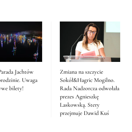
arada Jachtów
Zmiana na szczycie
rodzinie. Uwaga
Sokół&Hagric Mogilno.
ywe bilety!
Rada Nadzorcza odwołała
prezes Agnieszkę
Laskowską. Stery
przejmuje Dawid Kuś