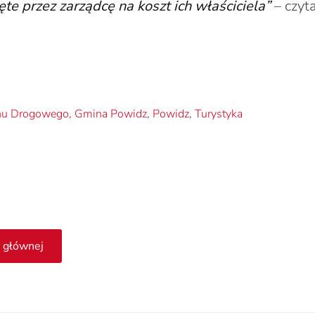
ęte przez zarządcę na koszt ich właściciela”
– czyt
hu Drogowego
,
Gmina Powidz
,
Powidz
,
Turystyka
 głównej