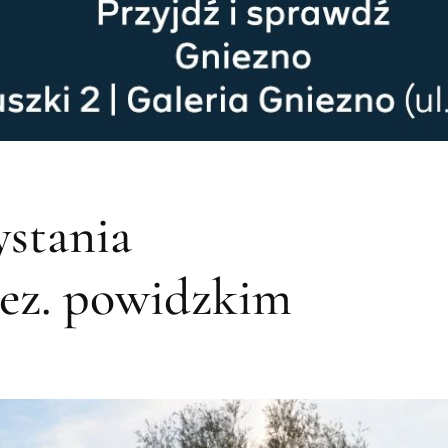
stania
jez. powidzkim