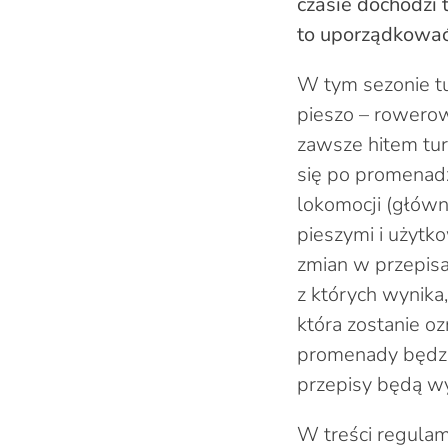
czasie dochodzi 
to uporządkować
W tym sezonie tu
pieszo – rowerow
zawsze hitem tur
się po promenadz
lokomocji (główn
pieszymi i użyt
zmian w przepisa
z których wynik
która zostanie o
promenady będzi
przepisy będą wy
W treści regulam