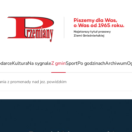
darce
Kultura
Na sygnale
Z gmin
Sport
Po godzinach
Archiwum
Og
nia z promenady nad jez. powidzkim