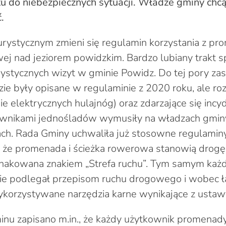
tu do niebezpiecznych sytuacji. Władze gminy chc
.
rystycznym zmieni się regulamin korzystania z pro
ej nad jeziorem powidzkim. Bardzo lubiany trakt 
ystycznych wizyt w gminie Powidz. Do tej pory za
ie były opisane w regulaminie z 2020 roku, ale r
ie elektrycznych hulajnóg) oraz zdarzające się inc
kownikami jednośladów wymusiły na władzach gmin
ch. Rada Gminy uchwaliła już stosowne regulamin
a, że promenada i ścieżka rowerowa stanowią drog
znakowana znakiem „Strefa ruchu”. Tym samym każ
e podlegał przepisom ruchu drogowego i wobec ł
korzystywane narzędzia karne wynikające z ustaw
inu zapisano m.in., że każdy użytkownik promena