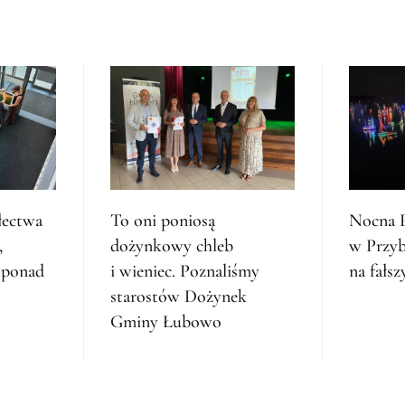
łectwa
To oni poniosą
Nocna P
,
dożynkowy chleb
w Przyb
ę ponad
i wieniec. Poznaliśmy
na fałsz
starostów Dożynek
Gminy Łubowo