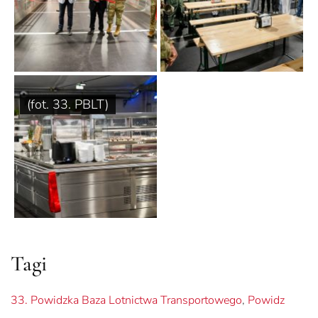
(fot. 33. PBLT)
Tagi
33. Powidzka Baza Lotnictwa Transportowego
,
Powidz