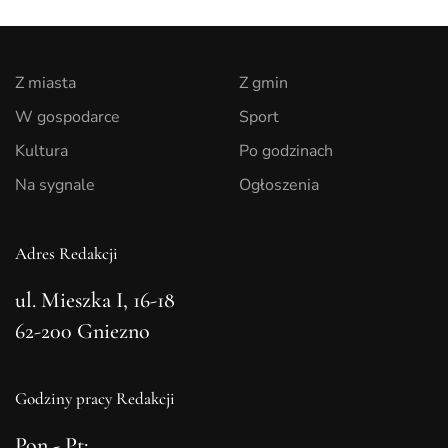
Z miasta
Z gmin
W gospodarce
Sport
Kultura
Po godzinach
Na sygnale
Ogłoszenia
Adres Redakcji
ul. Mieszka I, 16-18
62-200 Gniezno
Godziny pracy Redakcji
Pon - Pt: