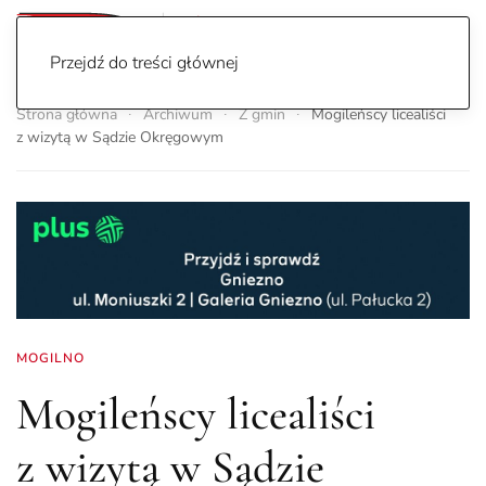
Przejdź do treści głównej
Strona główna
Archiwum
Z gmin
Mogileńscy licealiści
z wizytą w Sądzie Okręgowym
MOGILNO
Mogileńscy licealiści
z wizytą w Sądzie