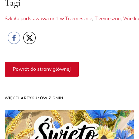
Tagi
Szkoła podstawowa nr 1 w Trzemesznie
,
Trzemeszno
,
Wielko
Powrót do strony głównej
WIĘCEJ ARTYKUŁÓW Z GMIN