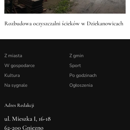
Rozbudowa oczyszczalni ścieków w Dziekanowicach
Z miasta
Z gmin
W gospodarce
Sport
Kultura
Po godzinach
Na sygnale
Ogłoszenia
Adres Redakcji
ul. Mieszka I, 16-18
62-200 Gniezno