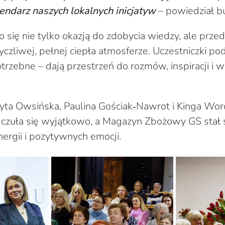
endarz naszych lokalnych inicjatyw
– powiedział b
o się nie tylko okazją do zdobycia wiedzy, ale prz
czliwej, pełnej ciepła atmosferze. Uczestniczki pod
trzebne – dają przestrzeń do rozmów, inspiracji i
dyta Owsińska, Paulina Gościak‑Nawrot i Kinga Wor
 czuła się wyjątkowo, a Magazyn Zbożowy GS stał 
ergii i pozytywnych emocji.