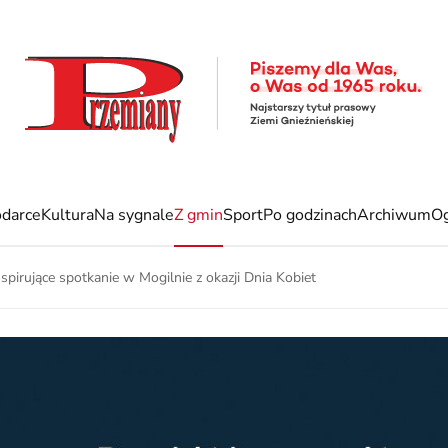
darce
Kultura
Na sygnale
Z gmin
Sport
Po godzinach
Archiwum
Og
spirujące spotkanie w Mogilnie z okazji Dnia Kobiet