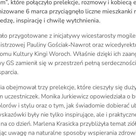
m”, które połączyło prelekcje, rozmowy i kobiecą 
izowane 6 marca przyciągnęło liczne mieszkanki r
edzę, inspirację i chwilę wytchnienia.
ło przygotowane z inicjatywy wicestarosty mogile
istrzowej Pauliny Gościak‑Nawrot oraz wicedyrekt
omu Kultury Kingi Woroch. Właśnie dzięki ich zaa
 GS zamienił się w przestrzeń pełną serdecznośc
parcia.
a obejmował trzy prelekcje, które cieszyły się du
 uczestniczek. Monika Jurkiewicz opowiedziała o
olorów i stylu oraz o tym, jak świadomie dobierać u
wskazówki były nie tylko inspirujące, ale i praktycz
a co dzień. Marlena Krasicka przybliżyła temat zió
jąc uwagę na naturalne sposoby wspierania zdrowi