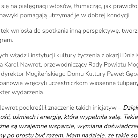
 się na pielęgnacji włosów, tłumacząc, jak prawidło
e nawyki pomagają utrzymać je w dobrej kondycji.
tek wniosła do spotkania inną perspektywę, twor
gram.
ch władz i instytucji kultury życzenia z okazji Dnia K
na Karol Nawrot, przewodniczący Rady Powiatu Mo
 dyrektor Mogileńskiego Domu Kultury Paweł Gębal
anowie wręczyli uczestniczkom wiosenne tulipany
kter wydarzenia.
awrot podkreślił znaczenie takich inicjatyw –
Dzię
ść, uśmiech i energię, która wypełniła salę. Taki
ażne są wzajemne wsparcie, wymiana doświadczeń 
 po prostu być razem. Mam nadzieję, że takie spo