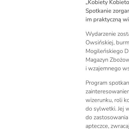
„Kobiety Kobieto
Spotkanie zorgan
im praktyczną wi
Wydarzenie zosta
Owsińskiej, burm
Mogileńskiego D
Magazyn Zbożowy
i wzajemnego ws
Program spotkani
zainteresowaniem
wizerunku, roli k
do sylwetki. Jej 
do zastosowania n
apteczce, zwraca