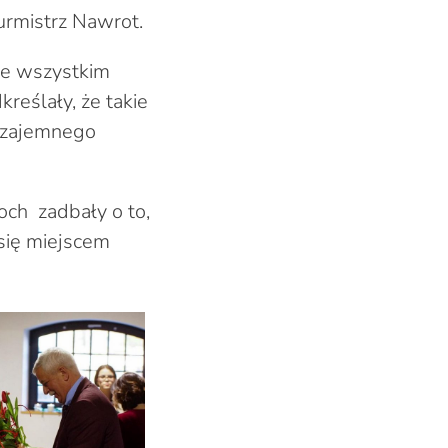
urmistrz Nawrot.
ede wszystkim
kreślały, że takie
 wzajemnego
och zadbały o to,
się miejscem