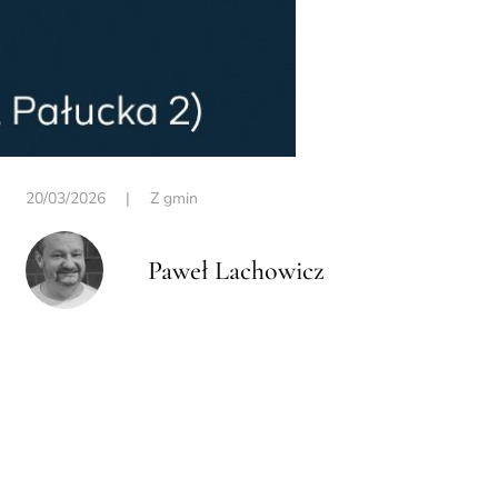
20/03/2026
|
Z gmin
Paweł Lachowicz