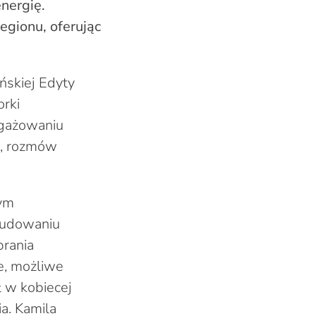
energię.
egionu, oferując
ńskiej Edyty
orki
ngażowaniu
i, rozmów
żym
 budowaniu
brania
ne, możliwe
ł w kobiecej
a. Kamila