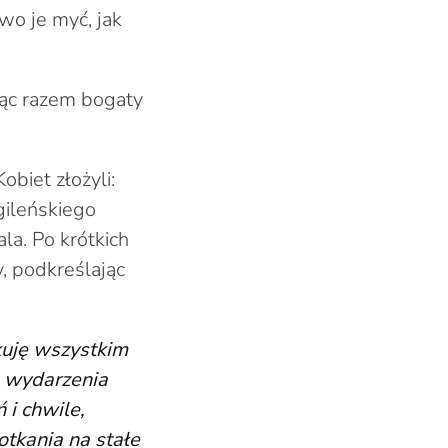
wo je myć, jak
ząc razem bogaty
obiet złożyli:
gileńskiego
a. Po krótkich
, podkreślając
kuję wszystkim
e wydarzenia
i chwile,
tkania na stałe