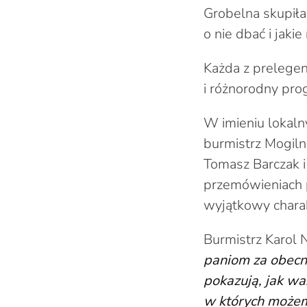
Grobelna skupiła
o nie dbać i jaki
Każda z prelegen
i różnorodny pro
W imieniu lokalny
burmistrz Mogil
Tomasz Barczak i
przemówieniach p
wyjątkowy chara
Burmistrz Karol N
paniom za obecno
pokazują, jak w
w których możemy