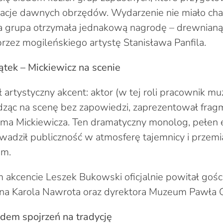
tacje dawnych obrzędów. Wydarzenie nie miało cha
da grupa otrzymała jednakową nagrodę – drewnian
rzez mogileńskiego artystę Stanisława Panfila.
tek – Mickiewicz na scenie
 artystyczny akcent: aktor (w tej roli pracownik 
ząc na scenę bez zapowiedzi, zaprezentował frag
ma Mickiewicza. Ten dramatyczny monolog, pełen 
wadził publiczność w atmosferę tajemnicy i przemia
om.
 akcencie Leszek Bukowski oficjalnie powitał gośc
lna Karola Nawrota oraz dyrektora Muzeum Pawła 
dem spojrzeń na tradycję