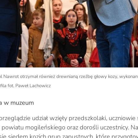
ol Nawrot otrzymał również drewnianą rzeźbę głowy kozy, wykonan
fila fot. Paweł Lachowicz
ia w muzeum
zeglądzie udział wzięły przedszkolaki, uczniowie 
owiatu mogileńskiego oraz dorośli uczestnicy. Na
ię siedem kozich grup zapustnych, które przygoto