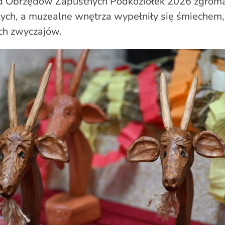
d Obrzędów Zapustnych Podkoziołek 2026 zgromad
łych, a muzealne wnętrza wypełniły się śmiechem
ch zwyczajów.