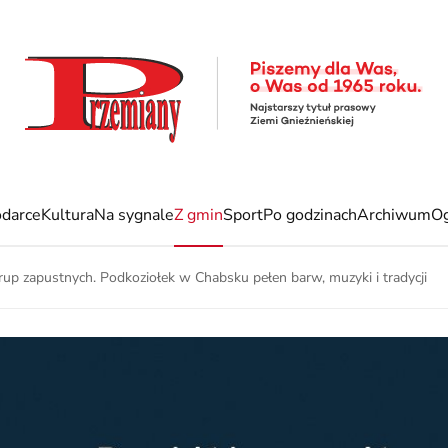
darce
Kultura
Na sygnale
Z gmin
Sport
Po godzinach
Archiwum
Og
up zapustnych. Podkoziołek w Chabsku pełen barw, muzyki i tradycji