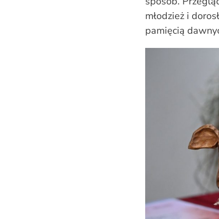
sposób. Przeglą
młodzież i doros
pamięcią dawny