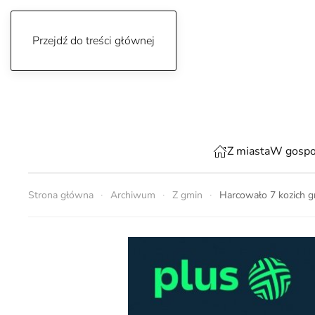
Przejdź do treści głównej
niedziela, 9 sierpnia 2026
Z miasta
W gospo
Strona główna
Archiwum
Z gmin
Harcowało 7 kozich gr