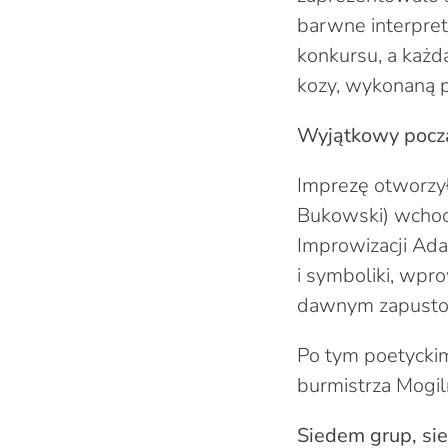
barwne interpre
konkursu, a każ
kozy, wykonaną p
Wyjątkowy począ
Imprezę otworzył
Bukowski) wchod
Improwizacji Ada
i symboliki, wpro
dawnym zapust
Po tym poetyckim
burmistrza Mogi
Siedem grup, sie