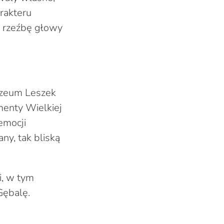
rakteru
ą rzeźbę głowy
muzeum Leszek
menty Wielkiej
emocji
ny, tak bliską
i, w tym
Gębalę.