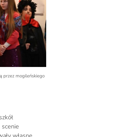
ą przez mogileńskiego
szkół
 scenie
wały własne,