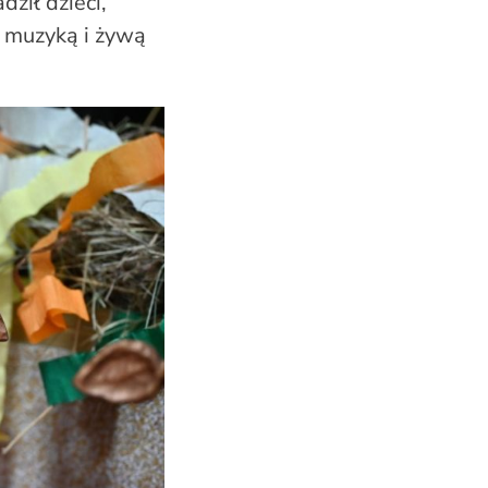
ził dzieci,
, muzyką i żywą