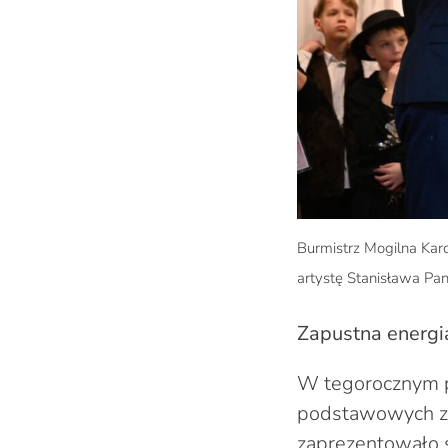
Burmistrz Mogilna Kar
artystę Stanisława Pan
Zapustna energ
W tegorocznym pr
podstawowych z p
zaprezentowało s