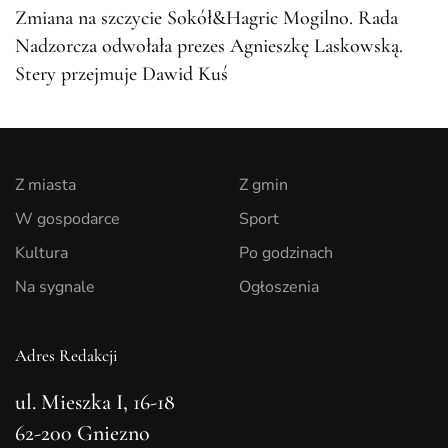
Zmiana na szczycie Sokół&Hagric Mogilno. Rada
Nadzorcza odwołała prezes Agnieszkę Laskowską.
Stery przejmuje Dawid Kuś
Z miasta
Z gmin
W gospodarce
Sport
Kultura
Po godzinach
Na sygnale
Ogłoszenia
Adres Redakcji
ul. Mieszka I, 16-18
62-200 Gniezno