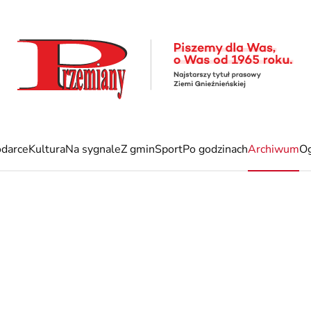
darce
Kultura
Na sygnale
Z gmin
Sport
Po godzinach
Archiwum
Og