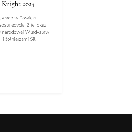
 Knight 2024
rtowego w Powidzu
ósta edycja. Z tej okazji
ony narodowej Władysław
i żołnierzami Sił