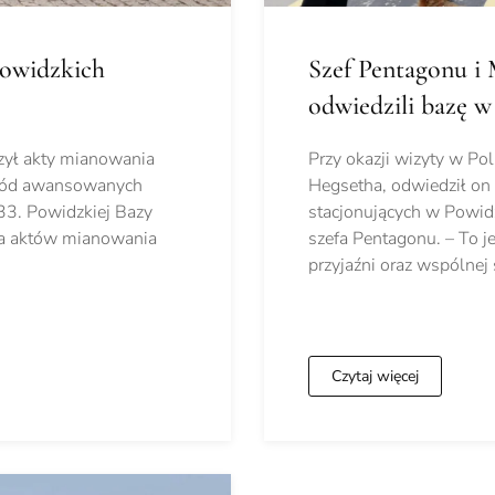
owidzkich
Szef Pentagonu i
odwiedzili bazę 
zył akty mianowania
Przy okazji wizyty w P
śród awansowanych
Hegsetha, odwiedził on 
 33. Powidzkiej Bazy
stacjonujących w Powidz
ia aktów mianowania
szefa Pentagonu. – To j
przyjaźni oraz wspólnej 
Czytaj więcej