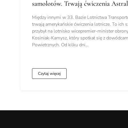
samolotów. Trwają ćwiczenia Astral
Między innymi w 33. Bazie Lotnictwa Transpo
trwają amerykańskie ćwiczenia lotnicze. To ich sz
przybył na lotnisko wicepremier-minister obr
Kosiniak-Kamysz, który spotkał się z dowódcami 
Powietrznych. Od kilku dni…
Czytaj więcej