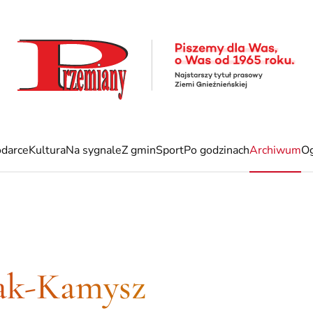
darce
Kultura
Na sygnale
Z gmin
Sport
Po godzinach
Archiwum
Og
ak-Kamysz