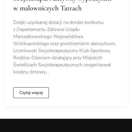
w malowniczych Tatrach
Dzięki uzyskanej dotacji na drodze konkursu
z Departamentu Zdrowia Urzędu
Marszałkowskiego Województwa
Wielkopolskiego oraz gnieźnieńskim darczyńcom,
Uczniowski Socjoterapeutyczny Klub Sportowy
Rodzice-Dzieciom działający przy Miejskich
Świetlicach Socjoterapeutycznych zorganizował
kolejny zimowy…
Czytaj więcej