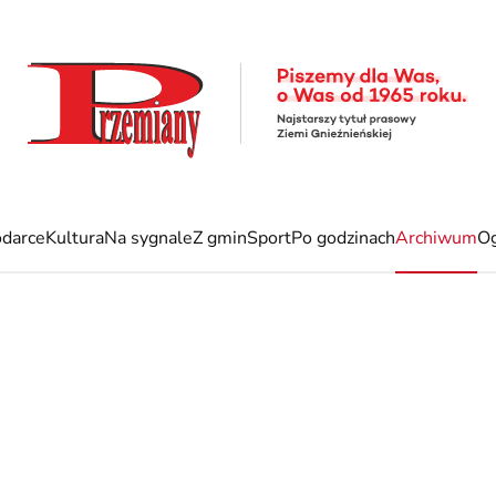
darce
Kultura
Na sygnale
Z gmin
Sport
Po godzinach
Archiwum
Og