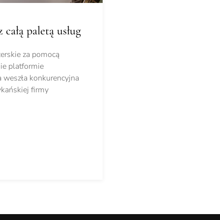
 całą paletą usług
żerskie za pomocą
ie platformie
a weszła konkurencyjna
kańskiej firmy