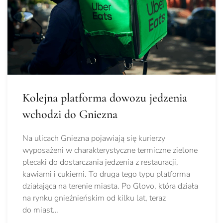
Kolejna platforma dowozu jedzenia
wchodzi do Gniezna
Na ulicach Gniezna pojawiają się kurierzy
wyposażeni w charakterystyczne termiczne zielone
plecaki do dostarczania jedzenia z restauracji,
kawiarni i cukierni. To druga tego typu platforma
działająca na terenie miasta. Po Glovo, która działa
na rynku gnieźnieńskim od kilku lat, teraz
do miast…