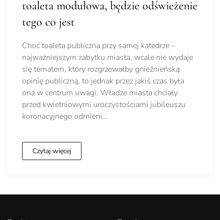
toaleta modułowa, będzie odświeżenie
tego co jest
Choć toaleta publiczna przy samej katedrze –
najważniejszym zabytku miasta, wcale nie wydaje
się tematem, który rozgrzewałby gnieźnieńską
opinię publiczną, to jednak przez jakiś czas była
ona w centrum uwagi. Władze miasta chciały
przed kwietniowymi uroczystościami jubileuszu
koronacyjnego odmieni…
Czytaj więcej