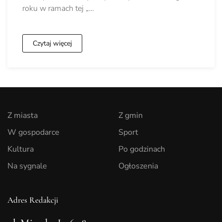
roku w ramach tej „…
Czytaj więcej
Z miasta
Z gmin
W gospodarce
Sport
Kultura
Po godzinach
Na sygnale
Ogłoszenia
Adres Redakcji