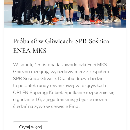
Próba sił w Gliwicach: SPR Sośnica –
ENEA MKS
W sobotę 15 listopada zawodniczki Enei MKS
Gniezno rozegrają wyjazdowy mecz z zespołem
SPR Sośnica Gliwice. Dla obu drużyn będzie
to początek rundy rewanżowej w rozgrywkach
ORLEN Superligi Kobiet. Spotkanie rozpocznie się
o godzinie 16, a jego transmisję będzie można
śledzić na żywo w serwisie Emo…
Czytaj więcej