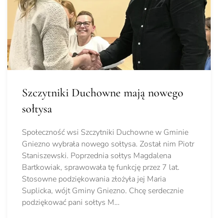
Szczytniki Duchowne mają nowego
sołtysa
Społeczność wsi Szczytniki Duchowne w Gminie
Gniezno wybrała nowego sołtysa. Został nim Piotr
Staniszewski. Poprzednia sołtys Magdalena
Bartkowiak, sprawowała tę funkcję przez 7 lat.
Stosowne podziękowania złożyła jej Maria
Suplicka, wójt Gminy Gniezno. Chcę serdecznie
podziękować pani sołtys M…