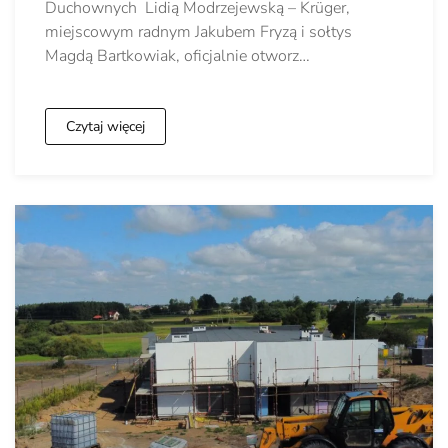
Duchownych Lidią Modrzejewską – Krüger,
miejscowym radnym Jakubem Fryzą i sołtys
Magdą Bartkowiak, oficjalnie otworz…
Czytaj więcej