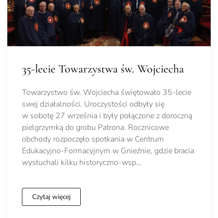
35-lecie Towarzystwa św. Wojciecha
Towarzystwo św. Wojciecha świętowało 35-lecie
swej działalności. Uroczystości odbyły się
w sobotę 27 września i były połączone z doroczną
pielgrzymką do grobu Patrona. Rocznicowe
obchody rozpoczęło spotkania w Centrum
Edukacyjno-Formacyjnym w Gnieźnie, gdzie bracia
wysłuchali kilku historyczno-wsp…
Czytaj więcej