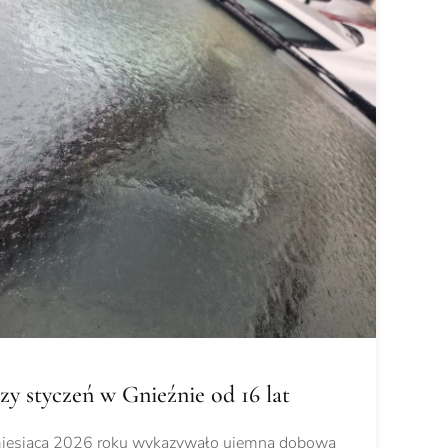
zy styczeń w Gnieźnie od 16 lat
miesiąca 2026 roku wykazywało ujemną dobową