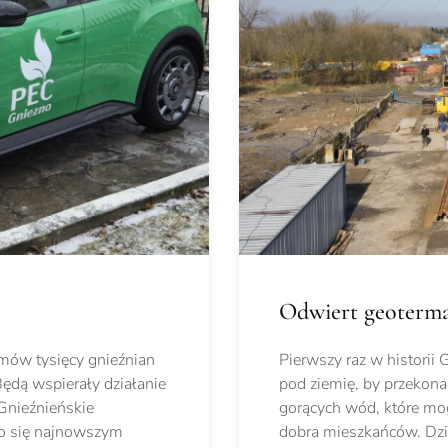
Odwiert geoterma
omów tysięcy gnieźnian
Pierwszy raz w historii
ędą wspierały działanie
pod ziemię, by przekona
Gnieźnieńskie
gorących wód, które mo
ło się najnowszym
dobra mieszkańców. Dziś