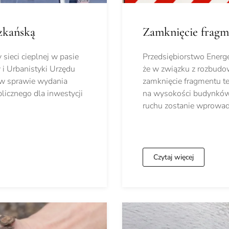
szkańską
Zamknięcie fragm
sieci cieplnej w pasie
Przedsiębiorstwo Energe
 i Urbanistyki Urzędu
że w związku z rozbudow
 w sprawie wydania
zamknięcie fragmentu t
ublicznego dla inwestycji
na wysokości budynków 
ruchu zostanie wprowa
Czytaj więcej