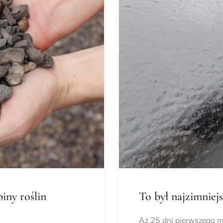
iny roślin
To był najzimniejs
Aż 25 dni pierwszego 