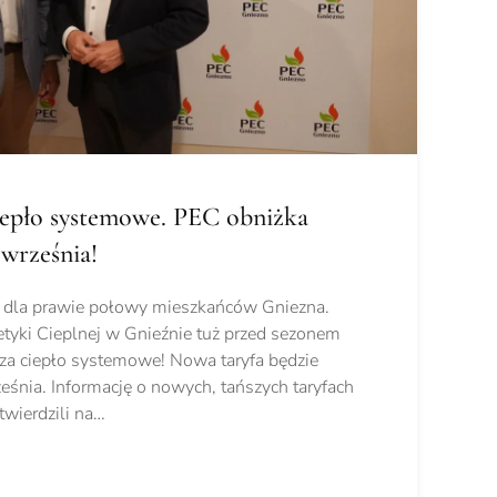
ciepło systemowe. PEC obniżka
 września!
ja dla prawie połowy mieszkańców Gniezna.
tyki Cieplnej w Gnieźnie tuż przed sezonem
za ciepło systemowe! Nowa taryfa będzie
śnia. Informację o nowych, tańszych taryfach
wierdzili na…