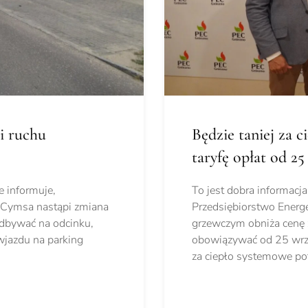
i ruchu
Będzie taniej za 
taryfę opłat od 25
e informuje,
To jest dobra informac
y Cymsa nastąpi zmiana
Przedsiębiorstwo Energe
odbywać na odcinku,
grzewczym obniża cenę 
wjazdu na parking
obowiązywać od 25 wrze
za ciepło systemowe pot