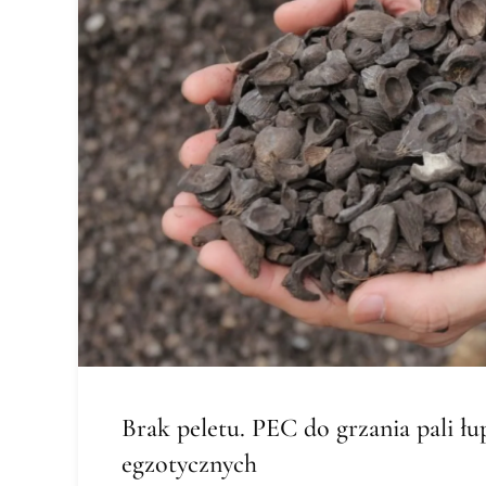
Brak peletu. PEC do grzania pali łup
egzotycznych