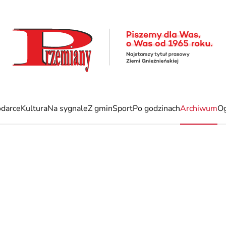
darce
Kultura
Na sygnale
Z gmin
Sport
Po godzinach
Archiwum
Og