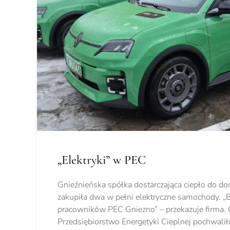
„Elektryki” w PEC
Gnieźnieńska spółka dostarczająca ciepło do d
zakupiła dwa w pełni elektryczne samochody. „B
pracowników PEC Gniezno” – przekazuje firma. 
Przedsiębiorstwo Energetyki Cieplnej pochwali