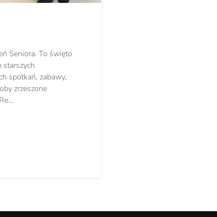
eń Seniora. To święto
b starszych
ch spotkań, zabawy,
oby zrzeszone
 Re…