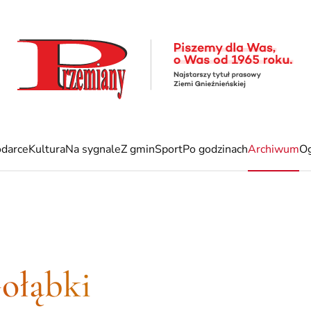
darce
Kultura
Na sygnale
Z gmin
Sport
Po godzinach
Archiwum
Og
ołąbki