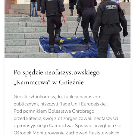
Po spędzie neofaszystowskiego
„Kamractwa” w Gnieźnie
Grozili członkom rządu, funkcjonariuszom
publicznym, niszczyli flagę Unii Europejskiej.
Pod pomnikiem Bolesława Chrobrego
przed katedrą swój zlot zorganizowali neofaszyści
z prorosyjskiego Kamractwa. Sprawie przygląda się
Ośrodek Monitorowania Zachowań Rasistowskich