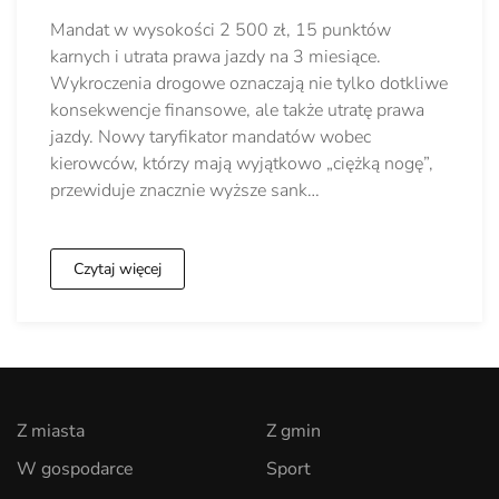
Mandat w wysokości 2 500 zł, 15 punktów
karnych i utrata prawa jazdy na 3 miesiące.
Wykroczenia drogowe oznaczają nie tylko dotkliwe
konsekwencje finansowe, ale także utratę prawa
jazdy. Nowy taryfikator mandatów wobec
kierowców, którzy mają wyjątkowo „ciężką nogę”,
przewiduje znacznie wyższe sank…
Czytaj więcej
Z miasta
Z gmin
W gospodarce
Sport