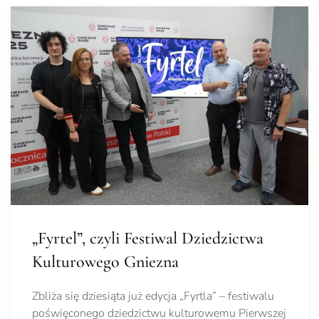
„Fyrtel”, czyli Festiwal Dziedzictwa
Kulturowego Gniezna
Zbliża się dziesiąta już edycja „Fyrtla” – festiwalu
poświęconego dziedzictwu kulturowemu Pierwszej