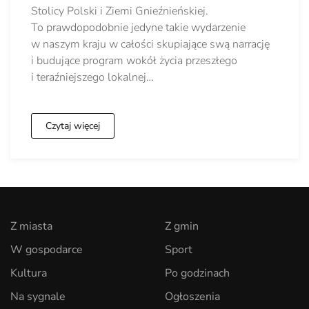
Stolicy Polski i Ziemi Gnieźnieńskiej.
To prawdopodobnie jedyne takie wydarzenie
w naszym kraju w całości skupiające swą narrację
i budujące program wokół życia przeszłego
i teraźniejszego lokalnej…
Czytaj więcej
Z miasta
Z gmin
W gospodarce
Sport
Kultura
Po godzinach
Na sygnale
Ogłoszenia