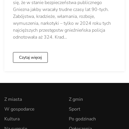
się, że w stanie bezpieczeństwa publicznego
Gniezna jakby wracały trudne czasy lat 90-tych.
Zabójstwa, kradzieże, włamania, rozboje,
wymuszenia, narkotyki – tylko w 2024 roku tych
najcięższych przestępstw gnieźnieńska policja
odnotowała aż 324. Krad…
Czytaj więcej
Z miasta
Z gmin
W gospodarce
Sport
Kultura
Po godzinach
Na sygnale
Ogłoszenia