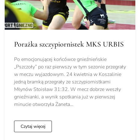
Porażka szczypiornistek MKS URBIS
Po emocjonującej końcówce gnieźnieńskie
„Pszczoły” po raz pierwszy w tym sezonie przegrały
w meczu wyjazdowym. 24 kwietnia w Koszalinie
jedną bramką przegrały ze szczypiornistkami
Młynów Stoisław 31:32. W mecz dobrze weszły
gnieźnianki, a wynik spotkania już w pierwszej
minucie otworzyła Żaneta…
Czytaj więcej