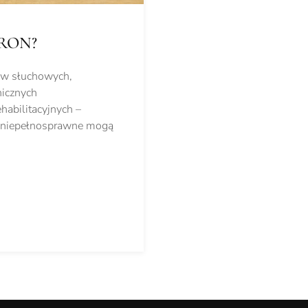
PFRON?
tów słuchowych,
nicznych
habilitacyjnych –
oby niepełnosprawne mogą