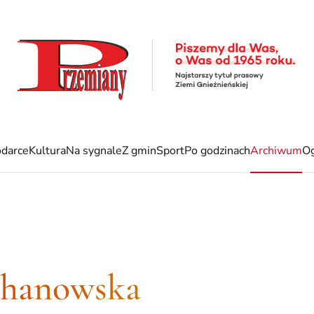
darce
Kultura
Na sygnale
Z gmin
Sport
Po godzinach
Archiwum
Og
chanowska