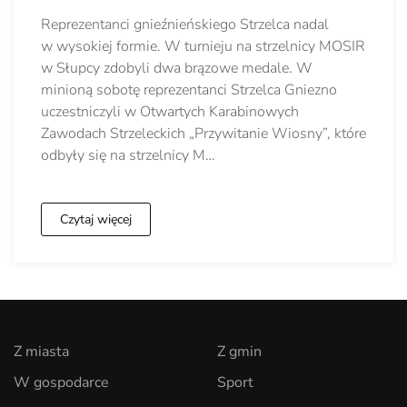
Reprezentanci gnieźnieńskiego Strzelca nadal
w wysokiej formie. W turnieju na strzelnicy MOSIR
w Słupcy zdobyli dwa brązowe medale. W
minioną sobotę reprezentanci Strzelca Gniezno
uczestniczyli w Otwartych Karabinowych
Zawodach Strzeleckich „Przywitanie Wiosny”, które
odbyły się na strzelnicy M…
Czytaj więcej
Z miasta
Z gmin
W gospodarce
Sport