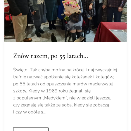
Znów razem, po 55 latach…
Święto. Tak chyba można najkrócej i najzwyczajniej
trafnie nazwać spotkanie się koleżanek i kolegów,
po 55 latach od opuszczenia murów macierzystej
szkoły. Kiedy w 1969 roku żegnali się
z popularnym „Medykiem”, nie wiedzieli jeszcze,
czy żegnają się także ze sobą, kiedy się zobaczą
i czy w ogóle s…