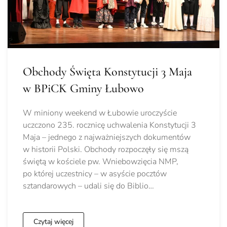
Obchody Święta Konstytucji 3 Maja
w BPiCK Gminy Łubowo
W miniony weekend w Łubowie uroczyście
uczczono 235. rocznicę uchwalenia Konstytucji 3
Maja – jednego z najważniejszych dokumentów
w historii Polski. Obchody rozpoczęły się mszą
świętą w kościele pw. Wniebowzięcia NMP,
po której uczestnicy – w asyście pocztów
sztandarowych – udali się do Biblio…
Czytaj więcej