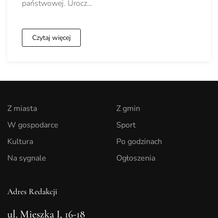
państwowej. Urocz…
Czytaj więcej
Z miasta
Z gmin
W gospodarce
Sport
Kultura
Po godzinach
Na sygnale
Ogłoszenia
Adres Redakcji
ul. Mieszka I, 16-18