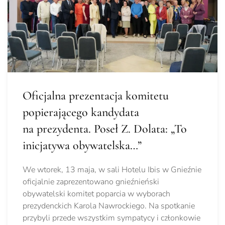
Oficjalna prezentacja komitetu
popierającego kandydata
na prezydenta. Poseł Z. Dolata: „To
inicjatywa obywatelska…”
We wtorek, 13 maja, w sali Hotelu Ibis w Gnieźnie
oficjalnie zaprezentowano gnieźnieński
obywatelski komitet poparcia w wyborach
prezydenckich Karola Nawrockiego. Na spotkanie
przybyli przede wszystkim sympatycy i członkowie