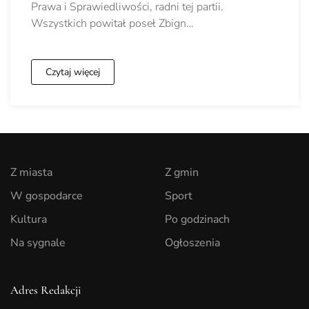
Prawa i Sprawiedliwości, radni tej partii.
Wszystkich powitał poseł Zbign…
Czytaj więcej
Z miasta
Z gmin
W gospodarce
Sport
Kultura
Po godzinach
Na sygnale
Ogłoszenia
Adres Redakcji