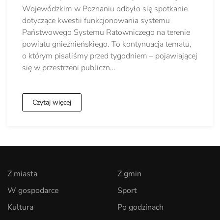
Wojewódzkim w Poznaniu odbyło się spotkanie
dotyczące kwestii funkcjonowania systemu
Państwowego Systemu Ratowniczego na terenie
powiatu gnieźnieńskiego. To kontynuacja tematu,
o którym pisaliśmy przed tygodniem – pojawiającej
się w przestrzeni publiczn…
Czytaj więcej
Z miasta
Z gmin
W gospodarce
Sport
Kultura
Po godzinach