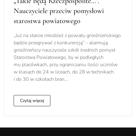
„Takie będą Rzeczpospolite…”.
Nauczyciele przeciw pomysłowi
starostwa powiatowego
„Już na starcie młodzież z powiatu gnieźnieńskiego
będzie przegrywać z konkurencją” – alarmują
gnieźnieńscy nauczyciele szkół średnich pomysł
Starostwa Powiatowego, by w podległych
mu placówkach, przy ograniczaniu ilości uczniów
w klasach do 24 w liceach, do 28 w technikach
i do 30 w szkołach bran…
Czytaj więcej