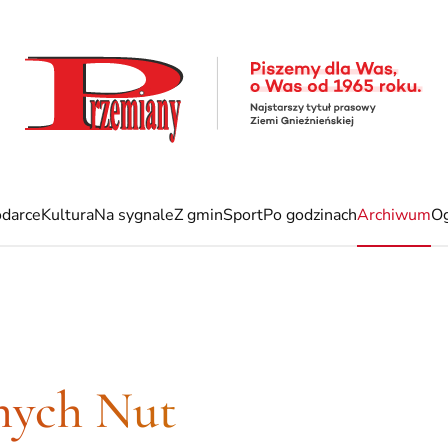
darce
Kultura
Na sygnale
Z gmin
Sport
Po godzinach
Archiwum
Og
dnych Nut