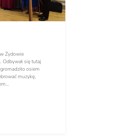
 w Żydowie
. Odbywał się tutaj
 zgromadziło osiem
lebrować muzykę,
rem…