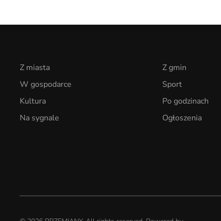
Z miasta
Z gmin
W gospodarce
Sport
Kultura
Po godzinach
Na sygnale
Ogłoszenia