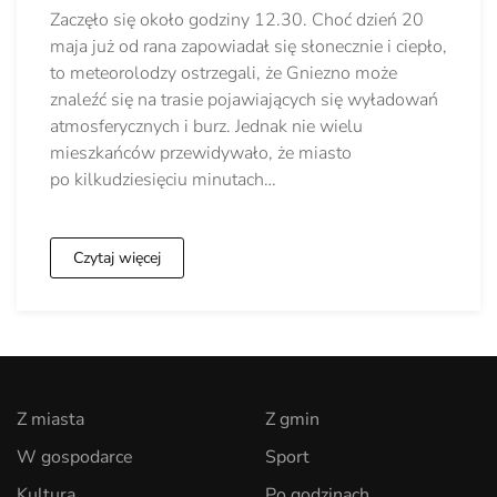
Zaczęło się około godziny 12.30. Choć dzień 20
maja już od rana zapowiadał się słonecznie i ciepło,
to meteorolodzy ostrzegali, że Gniezno może
znaleźć się na trasie pojawiających się wyładowań
atmosferycznych i burz. Jednak nie wielu
mieszkańców przewidywało, że miasto
po kilkudziesięciu minutach…
Czytaj więcej
Z miasta
Z gmin
W gospodarce
Sport
Kultura
Po godzinach