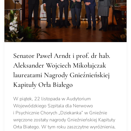
Senator Paweł Arndt i prof. dr hab.
Aleksander Wojciech Mikołajczak
laureatami Nagrody Gnieźnieńskiej
Kapituły Orła Białego
W piątek, 22 listopada w Audytorium
Wojewódzkiego Szpitala dla Nerwowo
i Psychicznie Chorych „Dziekanka” w Gnieźnie
wręczone zostały nagrody Gnieźnieńskiej Kapituły
Orła Białego. W tym roku zaszczytne wyróżnienia,