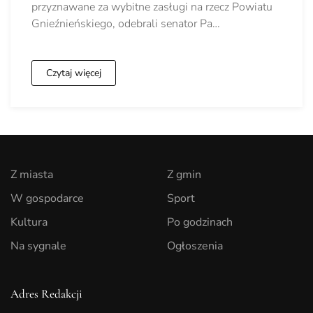
przyznawane za wybitne zasługi na rzecz Powiatu
Gnieźnieńskiego, odebrali senator Pa…
Czytaj więcej
Z miasta
Z gmin
W gospodarce
Sport
Kultura
Po godzinach
Na sygnale
Ogłoszenia
Adres Redakcji