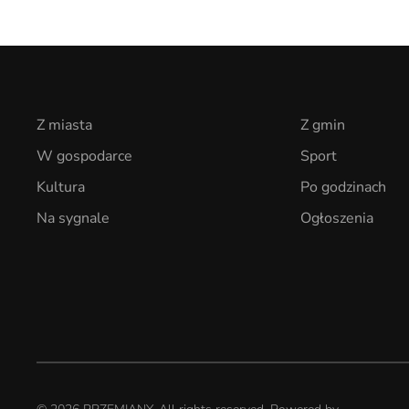
Z miasta
Z gmin
W gospodarce
Sport
Kultura
Po godzinach
Na sygnale
Ogłoszenia