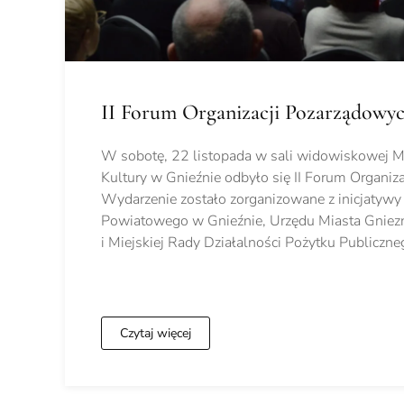
II Forum Organizacji Pozarządowy
W sobotę, 22 listopada w sali widowiskowej M
Kultury w Gnieźnie odbyło się II Forum Organiz
Wydarzenie zostało zorganizowane z inicjatywy
Powiatowego w Gnieźnie, Urzędu Miasta Gniezn
i Miejskiej Rady Działalności Pożytku Publiczn
Czytaj więcej