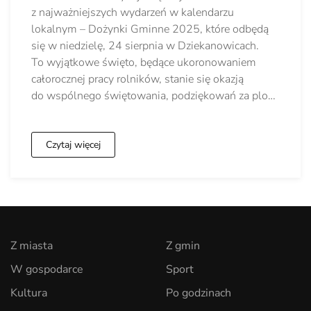
z najważniejszych wydarzeń w kalendarzu
lokalnym – Dożynki Gminne 2025, które odbędą
się w niedzielę, 24 sierpnia w Dziekanowicach.
To wyjątkowe święto, będące ukoronowaniem
całorocznej pracy rolników, stanie się okazją
do wspólnego świętowania, podziękowań za plo…
Czytaj więcej
Z miasta
Z gmin
W gospodarce
Sport
Kultura
Po godzinach