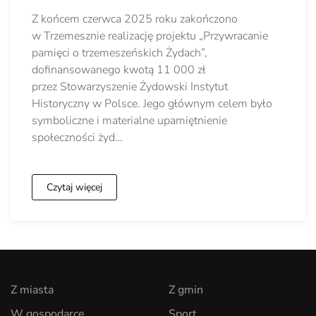
Z końcem czerwca 2025 roku zakończono
w Trzemesznie realizację projektu „Przywracanie
pamięci o trzemeszeńskich Żydach”,
dofinansowanego kwotą 11 000 zł
przez Stowarzyszenie Żydowski Instytut
Historyczny w Polsce. Jego głównym celem było
symboliczne i materialne upamiętnienie
społeczności żyd…
Czytaj więcej
Z miasta
Z gmin
W gospodarce
Sport