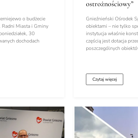
ostrożnościowy”
erniejewo o budżecie
Gnieźnieński Ośrodek Sp
. Radni Miasta i Gminy
obiektami – nie tylko sp
poniedziałek, 30
instytucja właśnie konst
nowanych dochodach
częścią jest dotacja pr
poszczególnych obiekt
Czytaj więcej