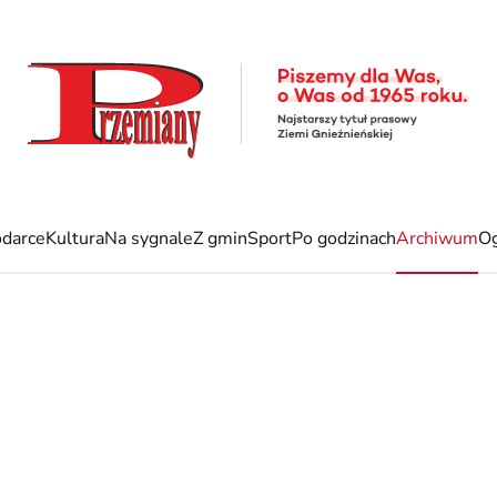
darce
Kultura
Na sygnale
Z gmin
Sport
Po godzinach
Archiwum
Og