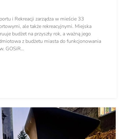
ortu i Rekreacji zarządza w mieście 33
ortowymi, ale także rekreacyjnymi. Miejska
ruuje budżet na przyszły rok, a ważną jego
zedmiotowa z budżetu miasta do funkcjonowania
ów. GOSiR…