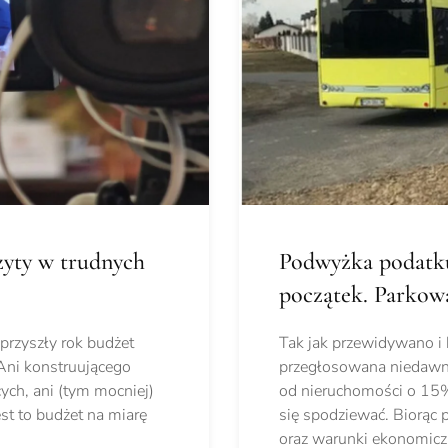
zyty w trudnych
Podwyżka podatku
początek. Parkowa
przyszły rok budżet
Tak jak przewidywano i 
Ani konstruującego
przegłosowana niedawn
ych, ani (tym mocniej)
od nieruchomości o 15%,
st to budżet na miarę
się spodziewać. Biorąc 
oraz warunki ekonomicz