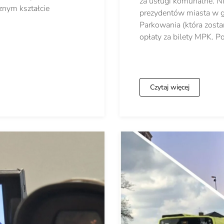
za usługi komunalne. N
znym kształcie
prezydentów miasta w gó
Parkowania (która zosta
opłaty za bilety MPK. 
Czytaj więcej