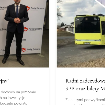
yjny”
Radni zadecydowal
SPP oraz bilety 
, dochody na poziomie
h na inwestycje –
Z dalszymi podwyżkami 
u budżetu powiatu