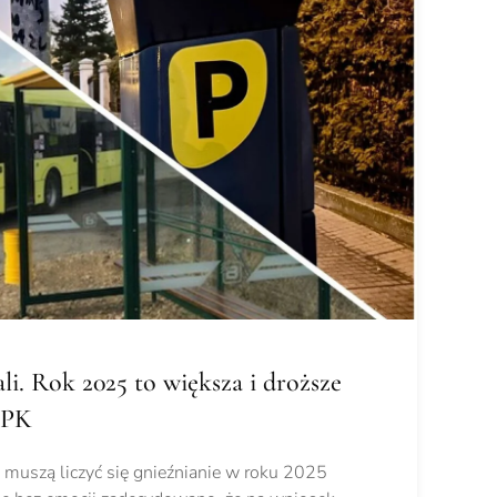
i. Rok 2025 to większa i droższe
MPK
muszą liczyć się gnieźnianie w roku 2025