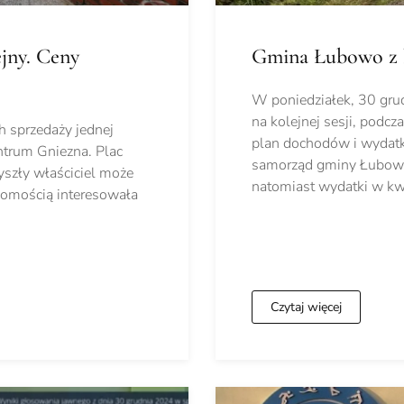
ejny. Ceny
Gmina Łubowo z 
W poniedziałek, 30 gru
na kolejnej sesji, podcz
h sprzedaży jednej
plan dochodów i wydat
ntrum Gniezna. Plac
samorząd gminy Łubowo
yszły właściciel może
natomiast wydatki w k
homością interesowała
Czytaj więcej