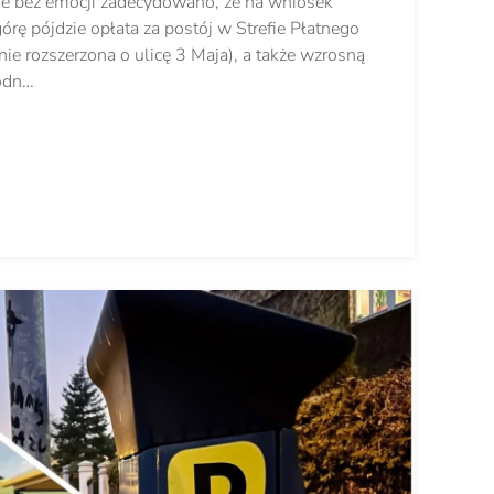
ie bez emocji zadecydowano, że na wniosek
rę pójdzie opłata za postój w Strefie Płatnego
nie rozszerzona o ulicę 3 Maja), a także wzrosną
Podn…