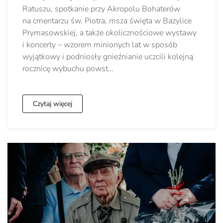
Ratuszu, spotkanie przy Akropolu Bohaterów
na cmentarzu św. Piotra, msza święta w Bazylice
Prymasowskiej, a także okolicznościowe wystawy
i koncerty – wzorem minionych lat w sposób
wyjątkowy i podniosły gnieźnianie uczcili kolejną
rocznicę wybuchu powst…
Czytaj więcej