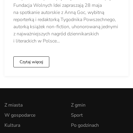
Fundacja Wolnych Idei zapraszają 28 maja
na spotkanie autorskie z Anną Goc, wybitną
reporterką i redaktorką Tygodnika Powszechnego,
autorką książek non-fiction, uhonorowaną jednymi
z najważniejszych nagród dziennikarskich
i literackich w Polsce…
Czytaj więcej
Z miasta
Z gmin
W gospodarce
Sport
Kultura
Po godzinach