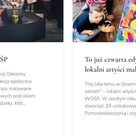
OŚP
To już czwarta ed
lokalni artyści ma
iej Orkiestry
kcja społeczna
Trzy lata temu w Skiern
brazy malowane
sercem” – lokalni artyśc
wowych pod okiem
WOŚP. W zeszłym roku w 
dzieła, któr…
stworzyli 29 unikatowyc
Pomysłodawczynią i or