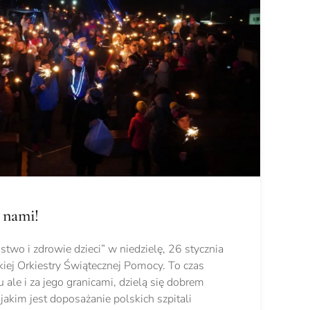
 nami!
two i zdrowie dzieci” w niedzielę, 26 stycznia
kiej Orkiestry Świątecznej Pomocy. To czas
 ale i za jego granicami, dzielą się dobrem
 jakim jest doposażanie polskich szpitali