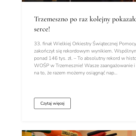
Trzemeszno po raz kolejny pokazało
serce!
33. finał Wielkiej Orkiestry Świątecznej Pomo
zakończył się rekordowym wynikiem. Wspólnymi
ponad 146 tys. zł. – To absolutny rekord w histo
WOŚP w Trzemesznie! Wasze zaangażowanie i
na to, że razem możemy osiągnąć nap…
Czytaj więcej