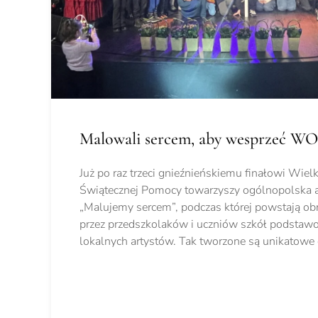
Malowali sercem, aby wesprzeć W
Już po raz trzeci gnieźnieńskiemu finałowi Wielk
Świątecznej Pomocy towarzyszy ogólnopolska a
„Malujemy sercem”, podczas której powstają o
przez przedszkolaków i uczniów szkół podsta
lokalnych artystów. Tak tworzone są unikatowe 