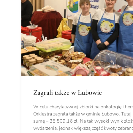
Zagrali także w Łubowie
W celu charytatywnej zbiórki na onkologię i hem
Orkiestra zagrała także w gminie Łubowo. Tutaj 
sumę – 35 509,16 zł. Na tak wysoki wynik złoży
wydarzenia, jednak większą część kwoty zebran