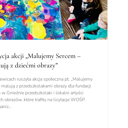
ycja akcji „Malujemy Sercem –
lują z dziećmi obrazy”
iewicach ruszyła akcja społeczna pt. „Malujemy
i malują z przedszkolakami obrazy dla fundacji
Gnieźnie przedszkolaki i lokalni artyści
h obrazów, które trafiły na licytacje WOŚP.
ganiz…