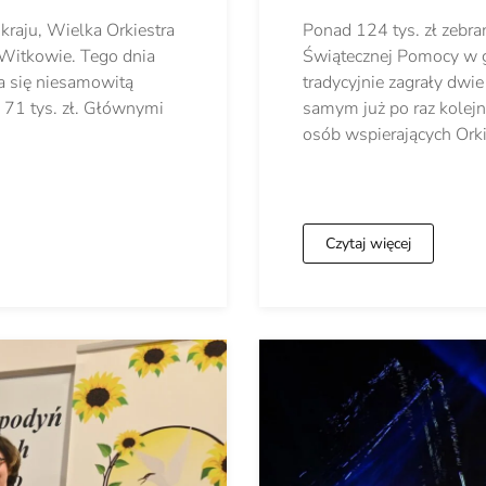
kraju, Wielka Orkiestra
Ponad 124 tys. zł zebra
 Witkowie. Tego dnia
Świątecznej Pomocy w 
ła się niesamowitą
tradycyjnie zagrały dwi
 71 tys. zł. Głównymi
samym już po raz kolej
osób wspierających Ork
Czytaj więcej