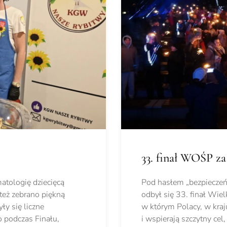
33. finał WOŚP za
atologię dziecięcą
Pod hasłem „bezpieczeńs
też zebrano piękną
odbył się 33. finał Wiel
ły się liczne
w którym Polacy, w kraju
o podczas Finału,
i wspierają szczytny cel,