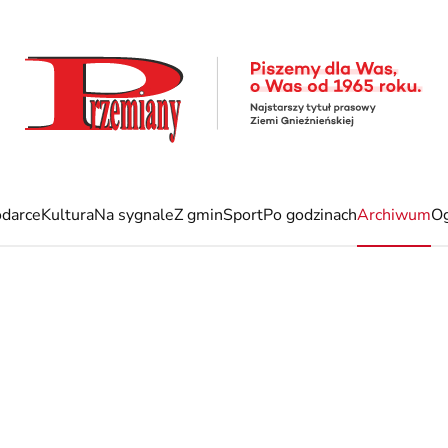
darce
Kultura
Na sygnale
Z gmin
Sport
Po godzinach
Archiwum
Og