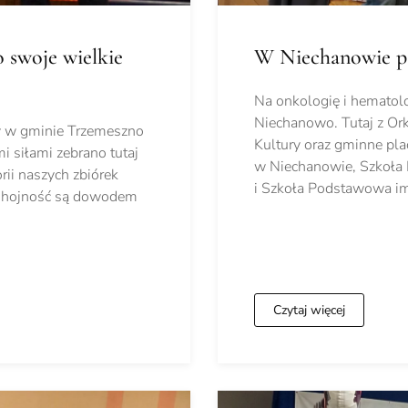
 swoje wielkie
W Niechanowie pa
Na onkologię i hematolo
Niechanowo. Tutaj z Or
cy w gminie Trzemeszno
Kultury oraz gminne pl
 siłami zebrano tutaj
w Niechanowie, Szkoła 
rii naszych zbiórek
i Szkoła Podstawowa im
 hojność są dowodem
Czytaj więcej