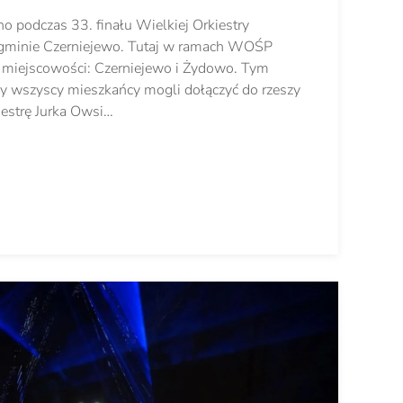
no podczas 33. finału Wielkiej Orkiestry
gminie Czerniejewo. Tutaj w ramach WOŚP
e miejscowości: Czerniejewo i Żydowo. Tym
ny wszyscy mieszkańcy mogli dołączyć do rzeszy
iestrę Jurka Owsi…