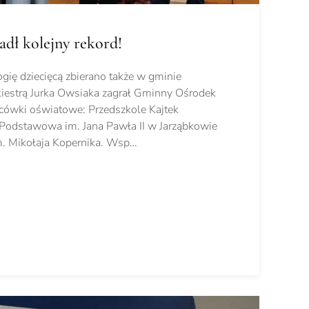
dł kolejny rekord!
gię dziecięcą zbierano także w gminie
kiestrą Jurka Owsiaka zagrał Gminny Ośrodek
acówki oświatowe: Przedszkole Kajtek
Podstawowa im. Jana Pawła II w Jarząbkowie
. Mikołaja Kopernika. Wsp…