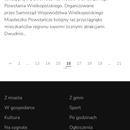
Powstania Wielkopolskiego. Organizowane
przez Samorząd Województwa Wielkopolskiego
Miasteczko Powstańcze kolejny raz przyciągnęło
mieszkańców regionu swoimi licznymi atrakcjami.
Dwudnio…
1
…
13
14
15
16
17
18
19
…
21
Z miasta
Z gmin
W gospodarce
Sport
Kultura
Po godzinach
Na sygnale
Ogłoszenia